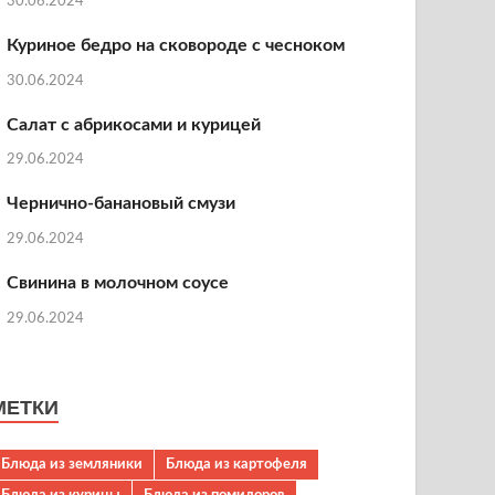
30.06.2024
Куриное бедро на сковороде с чесноком
30.06.2024
Салат с абрикосами и курицей
29.06.2024
Чернично-банановый смузи
29.06.2024
Свинина в молочном соусе
29.06.2024
МЕТКИ
Блюда из земляники
Блюда из картофеля
Блюда из курицы
Блюда из помидоров