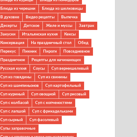
Блюда из черешни
Блюда из шелковицы
В духовке
Видео рецепты
Выпечка
Десерты
Детское
Желе и муссы
Завтрак
Закуски
Итальянская кухня
Кексы
Консервация
На праздничный стол
Обед
Перекус
Пикник
Пироги
Повседневное
Праздничное
Рецепты для начинающих
Русская кухня
Соусы
Суп вермишелевый
Суп из говядины
Суп из свинины
Суп из шампиньонов
Суп картофельный
Суп куриный
Суп овощной
Суп рисовый
Суп с колбасой
Суп с копченостями
Суп с лапшой
Суп с фрикадельками
Суп сырный
Суп фасолевый
Супы заправочные
Супы с крупами и мучными изделиями