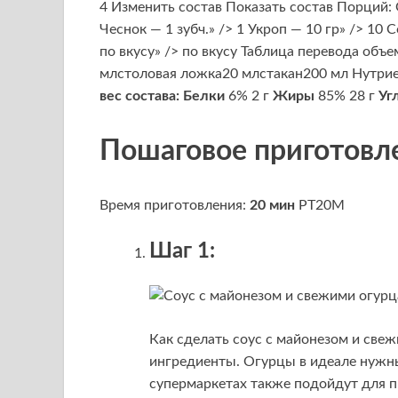
4 Изменить состав Показать состав Порций: 
Чеснок — 1 зубч.» /> 1 Укроп — 10 гр» /> 10
по вкусу» /> по вкусу Таблица перевода об
млстоловая ложка20 млстакан200 мл Нутрие
вес состава:
Белки
6% 2 г
Жиры
85% 28 г
Уг
Пошаговое приготовл
Время приготовления:
20 мин
PT20M
Шаг 1:
Как сделать соус с майонезом и св
ингредиенты. Огурцы в идеале нужны
супермаркетах также подойдут для пр