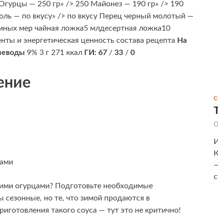
Огурцы — 250 гр» /> 250 Майонез — 190 гр» /> 190
 Соль — по вкусу» /> по вкусу Перец черный молотый —
ъемных мер чайная ложка5 млдесертная ложка10
нты и энергетическая ценность состава рецепта
На
леводы
9% 3 г 271 ккал
ГИ:
67
/
33
/
0
ение
С
О
И
К
—
с
ежими огурцами? Подготовьте необходимые
 сезонные, но те, что зимой продаются в
иготовления такого соуса — тут это не критично!