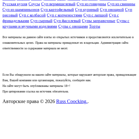
Русская кухня
Соусы
Суп вермишелевый
Суп из говядины
Суп из свинины
Суп из шампиньонов
Суп картофельный
Суп куриный
Суп овощной
Суп
рисовый
Суп с колбасой
Суп с копченостями
Суп с лапшой
Суп с
фрикадельками
Суп сырный
Суп фасолевый
Супы заправочные
Супы с
крупами и мучными изделиями
Супы с овощами
Торты
Все материалы на данном сайте взяты из открытых источников и предоставляются исключительно в
ознакомительных целях. Права на материалы принадлежат их владельцам. Администрация сайта
ответственности за содержание материала не несет.
Если Вы обнаружили на нашем сайте материалы, которые нарушают авторские права, принадлежащие
Вам, Вашей компании или организации, пожалуйста, сообщите нам.
На сайте могут быть опубликованы материалы 18+!
При цитировании ссылка на источник обязательна.
Авторские права © 2026
Russ Coocking.
.