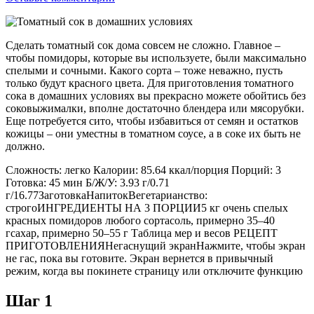
Сделать томатный сок дома совсем не сложно. Главное –
чтобы помидоры, которые вы используете, были максимально
спелыми и сочными. Какого сорта – тоже неважно, пусть
только будут красного цвета. Для приготовления томатного
сока в домашних условиях вы прекрасно можете обойтись без
соковыжималки, вполне достаточно блендера или мясорубки.
Еще потребуется сито, чтобы избавиться от семян и остатков
кожицы­ – они уместны в томатном соусе, а в соке их быть не
должно.
Сложность: легко Калории: 85.64 ккал/порция Порций: 3
Готовка: 45 мин Б/Ж/У: 3.93 г/0.71
г/16.77ЗаготовкаНапитокВегетарианство:
строгоИНГРЕДИЕНТЫ НА 3 ПОРЦИИ5 кг очень спелых
красных помидоров любого сортасоль, примерно 35–40
гсахар, примерно 50–55 г Таблица мер и весов РЕЦЕПТ
ПРИГОТОВЛЕНИЯНегаснущий экранНажмите, чтобы экран
не гас, пока вы готовите. Экран вернется в привычный
режим, когда вы покинете страницу или отключите функцию
Шаг 1