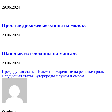
29.06.2024
Простые дрожжевые блины на молоке
29.06.2024
Шашлык из говядины на мангале
29.06.2024
Навигация
Предыдущая статья
Пельмени, жаренные на решетке-гриль
Следующая статья
Бутерброды с луком и сыром
по
записям
О admin