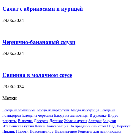
Салат с абрикосами и курицей
29.06.2024
Чернично-банановый смузи
29.06.2024
Свинина в молочном соусе
29.06.2024
Метки
Блюда из земляники
Блюда из картофеля
Блюда из курицы
Блюда из
помидоров
Блюда из черешни
Блюда из шелковицы
В духовке
Видео
рецепты
Выпечка
Десерты
Детское
Желе и муссы
Завтрак
Закуски
Итальянская кухня
Кексы
Консервация
На праздничный стол
Обед
Перекус
Пикник
Пироги
Повседневное
Праздничное
Рецепты для начинающих