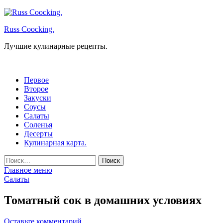
Перейти
к
Russ Coocking.
содержимому
Лучшие кулинарные рецепты.
Первое
Второе
Закуски
Соусы
Салаты
Соленья
Десерты
Кулинарная карта.
Найти:
Главное меню
Салаты
Томатный сок в домашних условиях
Оставьте комментарий